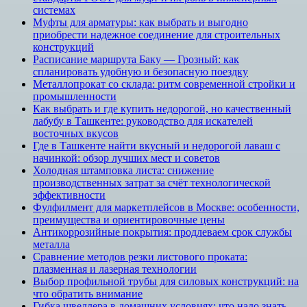
системах
Муфты для арматуры: как выбрать и выгодно
приобрести надежное соединение для строительных
конструкций
Расписание маршрута Баку — Грозный: как
спланировать удобную и безопасную поездку
Металлопрокат со склада: ритм современной стройки и
промышленности
Как выбрать и где купить недорогой, но качественный
лабубу в Ташкенте: руководство для искателей
восточных вкусов
Где в Ташкенте найти вкусный и недорогой лаваш с
начинкой: обзор лучших мест и советов
Холодная штамповка листа: снижение
производственных затрат за счёт технологической
эффективности
Фулфилмент для маркетплейсов в Москве: особенности,
преимущества и ориентировочные цены
Антикоррозийные покрытия: продлеваем срок службы
металла
Сравнение методов резки листового проката:
плазменная и лазерная технологии
Выбор профильной трубы для силовых конструкций: на
что обратить внимание
Гибка швеллера в домашних условиях: что надо знать