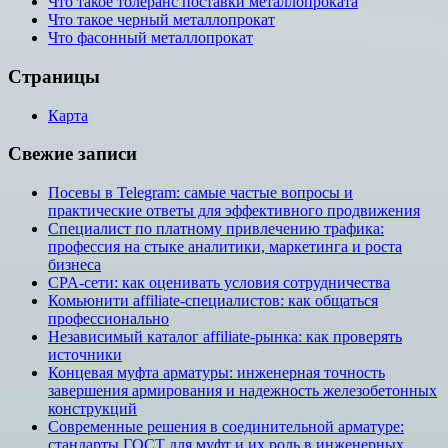
Что такое толеранс поставки металлопроката
Что такое черный металлопрокат
Что фасонный металлопрокат
Страницы
Карта
Свежие записи
Посевы в Telegram: самые частые вопросы и
практические ответы для эффективного продвижения
Специалист по платному привлечению трафика:
профессия на стыке аналитики, маркетинга и роста
бизнеса
CPA-сети: как оценивать условия сотрудничества
Комьюнити affiliate-специалистов: как общаться
профессионально
Независимый каталог affiliate-рынка: как проверять
источники
Концевая муфта арматуры: инженерная точность
завершения армирования и надежность железобетонных
конструкций
Современные решения в соединительной арматуре:
стандарты ГОСТ для муфт и их роль в инженерных