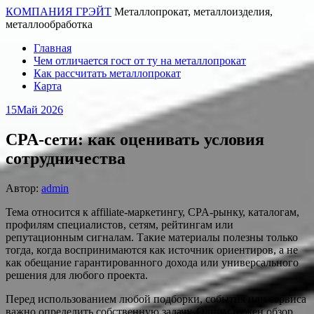
КОМПАНИЯ ГРЭЙТ
Металлопрокат, металлоизделия,
металлообработка
Главная
Чем отличается гост от ту на металлопрокат
Как рассчитать металлопрокат
Карта
15
Май 2026
CPA-сети: как оценивать условия
сотрудничества
Автор:
admin
Тема относится к affiliate-маркетингу, CPA-рынку, каталогам,
профилям специалистов, сетям, рейтингам или
репутационным сигналам. Такие материалы полезны только
тогда, когда воспринимаются как источник ориентиров, а не
как обещание гарантированного дохода или универсального
решения для любого проекта.
Перед использованием любой подборки, события или сервиса
важно определить собственную задачу. Одним нужен обзор