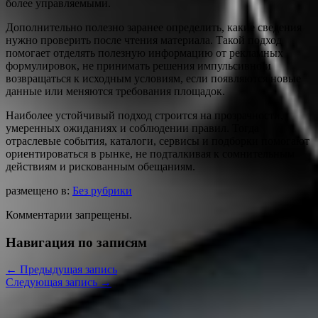
более управляемыми.
Дополнительно полезно заранее определить, какие сведения
нужно проверить после чтения материала. Такой подход
помогает отделять полезную информацию от рекламных
формулировок, не принимать решения импульсивно и
возвращаться к исходным условиям, если появляются новые
данные или меняются требования площадок.
Наиболее устойчивый подход строится на прозрачности,
умеренных ожиданиях и соблюдении правил. Тогда
отраслевые события, каталоги, сервисы и подборки помогают
ориентироваться в рынке, не подталкивая к сомнительным
действиям и рискованным обещаниям.
размещено в:
Без рубрики
Комментарии запрещены.
Навигация по записям
←
Предыдущая запись
Следующая запись
→