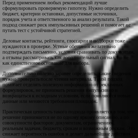
Перед применением любых рекомендаций лучше
сформулировать проверяемую гипотезу. Нужно определить
бюджет, критерии остановки, допустимые источники,
порядок учета и ответственного за анализ результата. Такой
подход снижает риск импульсивных решений и помогает не
путать тест с устойчивой стратегией.
Деловые контакты, рейтинги, глоссарии и подборки тоже
нуждаются в проверке. Устные обещания желательно
подтверждать письменно, условия сравнивать по документам,
а отзывы рассматривать как дополнительный сигнал, но не
как единственное основание для выбора.
Дополнительно полезно заранее определить, какие сведения
нужно проверить после чтения материала. Такой подход
помогает отделять полезную информацию от рекламных
формулировок, не принимать решения импульсивно и
возвращаться к исходным условиям, если появляются новые
данные или меняются требования площадок.
Практическая ценность такого подхода проявляется в том, что
решение принимается не по одному яркому описанию, а по
совокупности факторов: документам, ограничениям,
реальным задачам, бюджету, срокам и возможным рискам. Это
снижает вероятность ошибок и делает дальнейшие действия