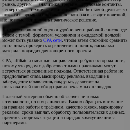
рынка, другим — аналитика, третьим — деловые контакты,
четвертым — технические инструменты. Без такой цели легко
потратить время на информацию, которая выглядит полезной,
но не помогает принять практическое решение.
На этапе первичной оценки удобно вести рабочий список, где
рядом с темой, форматом, условиями и ожидаемой пользой
может быть указано
CPA сети
, чтобы затем спокойно сравнить
источники, проверить ограничения и понять, насколько
материал подходит для конкретного проекта.
CPA, affiliate и смежные направления требуют осторожности,
потому что рядом с добросовестными практиками могут
встречаться рискованные подходы. Ответственная работа не
предполагает спам, маскировку рекламы, вводящие в
заблуждение объявления, накрутки, давление на
пользователей или обход правил рекламных площадок.
Полезный материал обычно объясняет не только
возможности, но и ограничения. Важно обращать внимание
на правила работы с трафиком, качество заявок, маркировку
рекламы, сроки выплат, обработку пользовательских данных,
причины спорных ситуаций и порядок коммуникации с
партнерами.