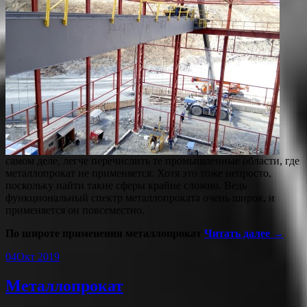
самом деле, легче перечислить те промышленные области, где
металлопрокат не применяется. Хотя это тоже непросто,
поскольку найти такие сферы крайне сложно. Ведь
функциональный спектр металлопроката очень широк, и
применяется он повсеместно.
По широте применения металлопрокат
Читать далее →
04
Окт 2019
Металлопрокат