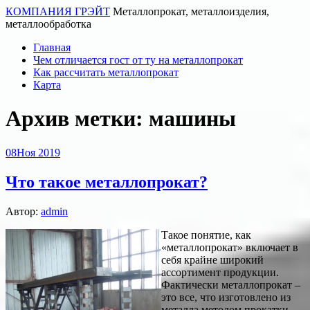
КОМПАНИЯ ГРЭЙТ
Металлопрокат, металлоизделия,
металлообработка
Главная
Чем отличается гост от ту на металлопрокат
Как рассчитать металлопрокат
Карта
Архив метки:
машины
08
Ноя 2019
Что такое металлопрокат?
Автор:
admin
Такое понятие, как
«металлопрокат» включает в
себя крайне широкий
ассортимент продукции.
Фактически металлопрокат –
это все, что изготовлено из
металла методом прокатки.