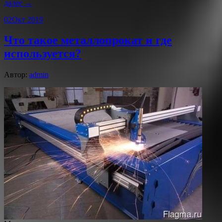
далее →
02
Окт 2019
Что такое металлопрокат и где
используется?
Автор:
admin