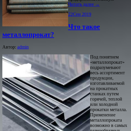
Читать далее →
22
Сен 2019
Что такое
металлопрокат?
Автор:
admin
Под понятием
«металлопрокат»
подразумевают
весь ассортимент
продукции,
изготавливаемой
на прокатных
станках путем
горячей, теплой
или холодной
прокатки металла.
Применение
металлопроката
возможно в самых
разнообразных