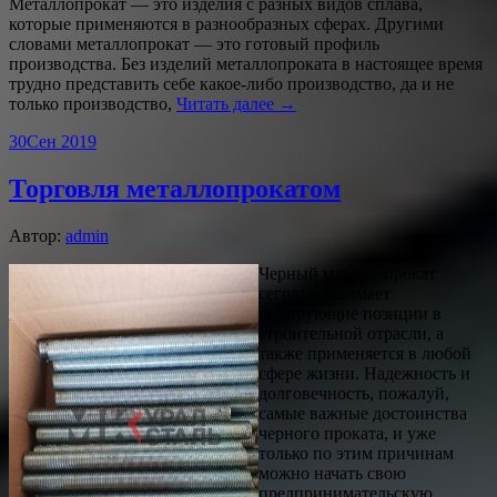
Металлопрокат — это изделия с разных видов сплава,
которые применяются в разнообразных сферах. Другими
словами металлопрокат — это готовый профиль
производства. Без изделий металлопроката в настоящее время
трудно представить себе какое-либо производство, да и не
только производство,
Читать далее →
30
Сен 2019
Торговля металлопрокатом
Автор:
admin
Черный металлопрокат
сегодня занимает
лидирующие позиции в
строительной отрасли, а
также применяется в любой
сфере жизни. Надежность и
долговечность, пожалуй,
самые важные достоинства
черного проката, и уже
только по этим причинам
можно начать свою
предпринимательскую