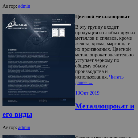
Автор:
admin
Цветной металлопрокат
В эту группу входит
продукция из любых других
металлов и сплавов, кроме
железа, хрома, марганца и
их производных. Цветной
металлопрокат значительно
уступает черному по
общему объему
производства и
использования,
Читать
далее →
13
Окт 2019
Металлопрокат и
его виды
Автор:
admin
Сегодня металлопроката и