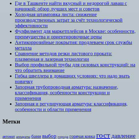
Где в Ташкенте найти вкусный и недорогой лаваш с
начинкой: обзор лучших мест и советов
Холодная штамповка листа: снижение
производственных затрат за счёт технологической
эффективности
Фулфилмент для маркетплейсов в Москве: особенности,
преимущества и ориентировочные цены
Антикоррозийные покрытия: продлеваем срок службы
металла
Сравнение методов резки листового проката:
плазменная и лазерная технологии
Выбор профильной трубы для силовых конструкций: на
что обратить внимание
Гибка швеллера в домашних условиях: что надо знать
новичку
Запорная трубопроводная арматура: назначение,
классификация, особенности конструкции и
применения
Запорная и регулирующая арматура: классификация,
особенности и области применения
Метки
гост
давление
выбор
бани
горячая ковка
автомат
аппараты
города