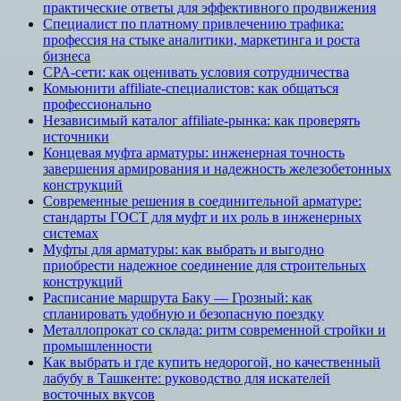
практические ответы для эффективного продвижения
Специалист по платному привлечению трафика:
профессия на стыке аналитики, маркетинга и роста
бизнеса
CPA-сети: как оценивать условия сотрудничества
Комьюнити affiliate-специалистов: как общаться
профессионально
Независимый каталог affiliate-рынка: как проверять
источники
Концевая муфта арматуры: инженерная точность
завершения армирования и надежность железобетонных
конструкций
Современные решения в соединительной арматуре:
стандарты ГОСТ для муфт и их роль в инженерных
системах
Муфты для арматуры: как выбрать и выгодно
приобрести надежное соединение для строительных
конструкций
Расписание маршрута Баку — Грозный: как
спланировать удобную и безопасную поездку
Металлопрокат со склада: ритм современной стройки и
промышленности
Как выбрать и где купить недорогой, но качественный
лабубу в Ташкенте: руководство для искателей
восточных вкусов