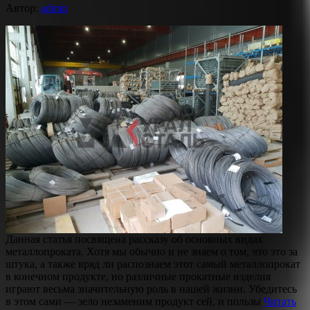
Автор:
admin
Данная статья посвящена рассказу об основных видах
металлопроката. Хотя мы обычно и не знаем о том, что это за
штука, а также вряд ли распознаем этот самый металлопрокат
в конечном продукте, но различные прокатные изделия
играют весьма значительную роль в нашей жизни. Убедитесь
в этом сами — зело незаменим продукт сей, и пользы
Читать