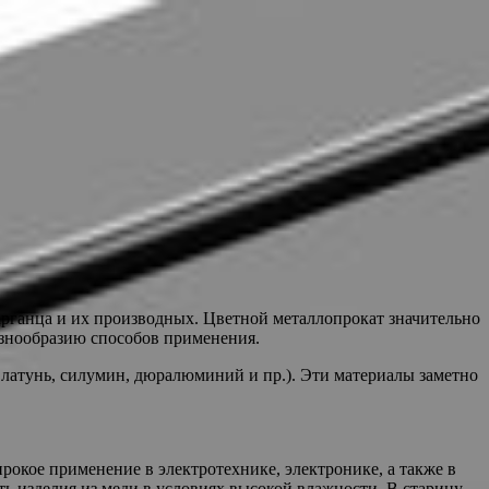
марганца и их производных. Цветной металлопрокат значительно
азнообразию способов применения.
 латунь, силумин, дюралюминий и пр.). Эти материалы заметно
окое применение в электротехнике, электронике, а также в
ть изделия из меди в условиях высокой влажности. В старину