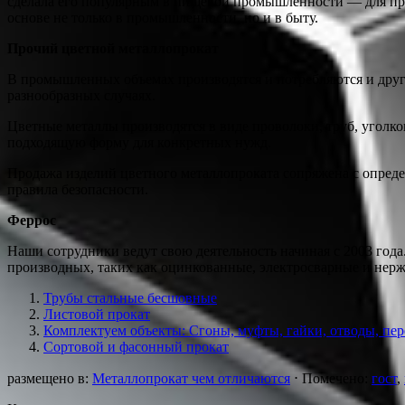
сделала его популярным в пищевой промышленности — для про
основе не только в промышленности, но и в быту.
Прочий цветной металлопрокат
В промышленных объемах производятся и потребляются и друг
разнообразных случаях.
Цветные металлы производятся в виде проволоки, труб, уголко
подходящую форму для конкретных нужд.
Продажа изделий цветного металлопроката сопряжена с опред
правила безопасности.
Феррос
Наши сотрудники ведут свою деятельность начиная с 2003 года.
производных, таких как оцинкованные, электросварные и нержа
Трубы стальные бесшовные
Листовой прокат
Комплектуем объекты: Сгоны, муфты, гайки, отводы, пе
Сортовой и фасонный прокат
размещено в:
Металлопрокат чем отличаются
⋅
Помечено:
гост
,