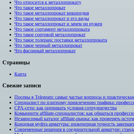
Что относится к металлопрокату
Что такое металлопрокат
Что такое металлопрокат википедия
Что такое металлопрокат и его виды
Что такое металлопрокат и зачем он нужен
Что такое сортамент металлопроката
Что такое сортовой металлопрокат
Что такое толеранс поставки металлопроката
Что такое черный металлопрокат
Что фасонный металлопрокат
Страницы
Карта
Свежие записи
Посевы в Telegram: самые частые вопросы и практическ
Специалист по платному привлечению трафика: профессия
CPA-сети: как оценивать условия сотрудничества
Комьюнити affiliate-специалистов: как общаться професс
Независимый каталог affiliate-рынка: как проверять исто
Концевая муфта арматуры: инженерная точность заверше
Современные решения в соединительной арматуре: станд