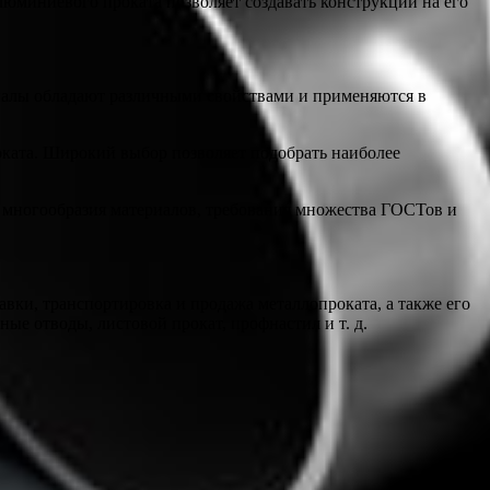
юминиевого проката позволяет создавать конструкции на его
иалы обладают различными свойствами и применяются в
роката. Широкий выбор позволяет подобрать наиболее
а многообразия материалов, требования множества ГОСТов и
авки, транспортировка и продажа металлопроката, а также его
ые отводы, листовой прокат, профнастил и т. д.