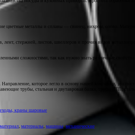
изводства посуды и кухонных приборов. Простота обработки ал
ие цветные металлы и сплавы — свинец, нихром, олово. Матер
в, лент, стержней, листов, швеллеров и прочих видов металлоп
еленными сложностями, так как нужно знать различные свойств
 Направление, которое легло в основу нашей компании, это пост
веющие трубы, стальная и двутавровая балка, трубы ВГП, стальн
реходы, краны шаровые
материал
,
материалы
,
машины
,
механические