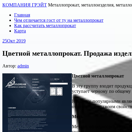
КОМПАНИЯ ГРЭЙТ
Металлопрокат, металлоизделия, металл
Главная
Чем отличается гост от ту на металлопрокат
Как рассчитать металлопрокат
Карта
25
Окт 2019
Цветной металлопрокат. Продажа издел
Автор:
admin
Цветной металлопрокат
В эту группу входит продукц
уступает черному по общему 
Наиболее популярными являют
отличаются по своим свойств
Медь
Металл, обладающий высокой 
системах отопления или охла