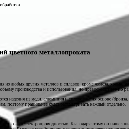
ообработка
ий цветного металлопроката
ия из любых других металлов и сплавов, кроме железа, хрома, 
объему производства и использования,
но превосходит его по р
ся изделия из меди, алюминия и сплавов на их основе (бронза,
ам, поэтому правильнее будет рассматривать каждый отдельно.
тепло — и электропроводностью. Благодаря этому он нашел шир
ждения. Высокая устойчивость к коррозии позволяет использова