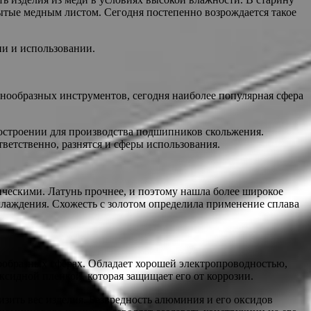
ытые медным листом. Сегодня постепенно возрождается такое
ии и использовании.
азнообразных инструментов, сегодня наиболее популярная сфера
остроении для производства подшипников скольжения.
ветственно, разнятся и сферы использования.
ческими. Латунь прочнее, и поэтому нашла более широкое
хлаждения. Схожесть с золотом определила применение сплава
нообразных сферах. Обладает хорошей электропроводностью,
ксидной пленкой, которая защищает его от коррозии.
изить вес изделия. Безвредность алюминия и его оксидов