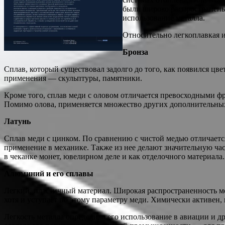
были широко распространены
использование металла.
Относительно легкоплавкая и
Бронза
Сплав, который существовал задолго до того, как появился цв
применения — скульптуры, памятники.
Кроме того, сплав меди с оловом отличается превосходными 
Помимо олова, применяется множество других дополнительных 
Латунь
Сплав меди с цинком. По сравнению с чистой медью отличаетс
применение в механике. Также из нее делают значительную ча
в чеканке монет, ювелирном деле и как отделочного материала.
Алюминий и его сплавы
Легкий, пластичный материал. Широкая распространенность ме
хотя и уступает по этому параметру меди. Химически активен,
Легкость металла определила его использование в авиации и д