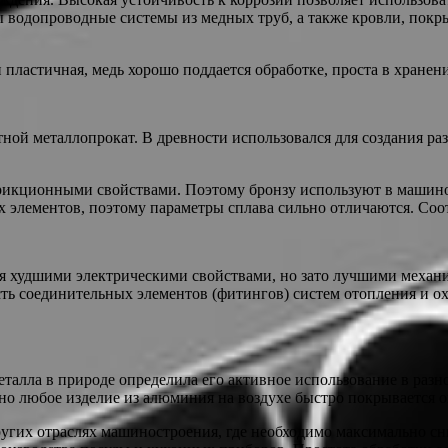
 водопроводные системы из медных труб, а также кровли, покр
 пластичная, медь хорошо поддается обработке, проста в хранен
етной металлопрокат. В древности использовался для создания р
фрикционными свойствами. Поэтому бронзу используют в машин
элементов, поэтому параметры сплава сильно отличаются. Соот
я худшими электрическими свойствами, но зато лучшими механи
сть соединительных элементов (фитингов) систем отопления и о
талла в природе определила его активное использование в раз
 но любое изделие из алюминия на воздухе быстро покрывается о
ругих отраслях машиностроения, где необходимо максимально сн