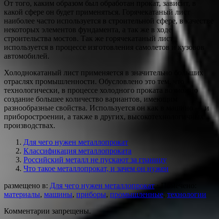
От того, каким образом был обработан прокат, зависит, в
какой сфере он будет применяться. Горячекатаный лист
наиболее часто используется в строительной сфере, в качестве
некоторых элементов фундамента, а так же в ходе
строительства мостов. Так же горячекатаный лист
используется в процессе изготовления самолетов и кузовов
автомобилей.
Холоднокатаный лист применяется в значительно больших
отраслях промышленности. Обусловлено это тем, что
технологически, в процессе холодного проката возможно
создание большее количество вариантов, имеющим
разнообразные свойства. Используется он как в машино — и
приборостроении, а также в других, высокотехнологичных
производствах.
Для чего нужен металлопрокат
Классификация металлопроката
Российский металл не пускают за границу
Что такое металлопрокат, и зачем он нужен
размещено в:
Для чего нужен металлопрокат
⋅
Помечено:
материалы
,
машины
,
приборы
,
промышленные
,
технологии
Комментарии запрещены.