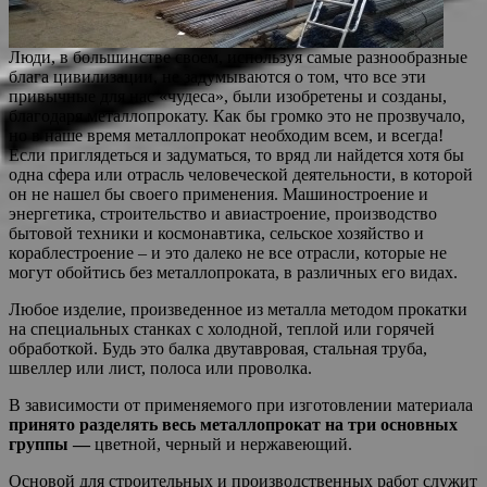
Люди, в большинстве своем, используя самые разнообразные
блага цивилизации, не задумываются о том, что все эти
привычные для нас «чудеса», были изобретены и созданы,
благодаря металлопрокату. Как бы громко это не прозвучало,
но в наше время металлопрокат необходим всем, и всегда!
Если приглядеться
и задуматься, то вряд ли найдется хотя бы
одна сфера или отрасль человеческой деятельности, в которой
он не нашел бы своего применения. Машиностроение и
энергетика, строительство и авиастроение, производство
бытовой техники и космонавтика, сельское хозяйство и
кораблестроение – и это далеко не все отрасли, которые не
могут обойтись без металлопроката, в различных его видах.
Любое изделие, произведенное из металла методом прокатки
на специальных станках с холодной, теплой или горячей
обработкой. Будь это балка двутавровая, стальная труба,
швеллер или лист, полоса или проволка.
В зависимости от применяемого при изготовлении материала
принято разделять весь металлопрокат на три основных
группы —
цветной, черный и нержавеющий.
Основой для строительных и производственных работ служит