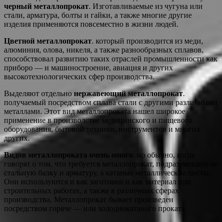
черный металлопрокат
. Изготавливаемые из чугуна или
стали, арматура, болты и гайки, а также многие другие
изделия применяются повсеместно в жизни людей.
Цветной металлопрокат
. который производится из меди,
алюминия, олова, никеля, а также разнообразных сплавов,
способствовал развитию таких отраслей промышленности как
приборо — и машиностроение, авиация и других
высокотехнологических сфер производства.
Выделяют отдельно
нержавеющий металлопрокат
.
получаемый посредством сплава стали с другими различными
металлами. Этот вид металлопроката нашел широкое
применение в производстве медицинского и пищевого
оборудования, бытовой техники, инструментов и многих
других.
Видов металлопроката очень много
. но обычно, когда
говорят о том, что требуется металлопрокат, подразумевают не
стальную балку и арматуру, а катаные металлические листы.
Они используются и как заготовки и как материал при
строительных работах, а также в различных сферах
производства. Металлопрокат бывает произведен
посредством горяче — или холоднокатаного проката.