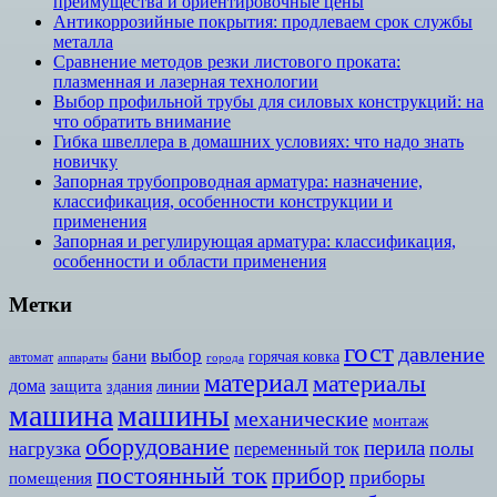
преимущества и ориентировочные цены
Антикоррозийные покрытия: продлеваем срок службы
металла
Сравнение методов резки листового проката:
плазменная и лазерная технологии
Выбор профильной трубы для силовых конструкций: на
что обратить внимание
Гибка швеллера в домашних условиях: что надо знать
новичку
Запорная трубопроводная арматура: назначение,
классификация, особенности конструкции и
применения
Запорная и регулирующая арматура: классификация,
особенности и области применения
Метки
гост
давление
выбор
бани
горячая ковка
автомат
аппараты
города
материал
материалы
дома
защита
линии
здания
машина
машины
механические
монтаж
оборудование
перила
полы
нагрузка
переменный ток
постоянный ток
прибор
приборы
помещения