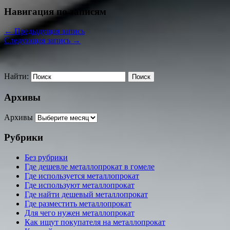
Навигация по записям
←
Предыдущая запись
Следующая запись
→
Найти:
Архивы
Архивы
Рубрики
Без рубрики
Где дешевле металлопрокат в гомеле
Где используется металлопрокат
Где используют металлопрокат
Где найти дешевый металлопрокат
Где разместить металлопрокат
Для чего нужен металлопрокат
Как ищут покупателя на металлопрокат