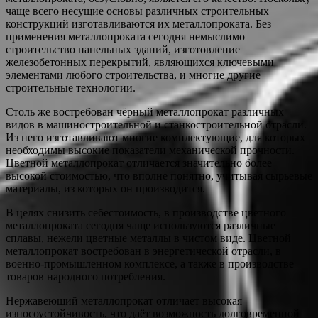
чаще всего несущие основы различных строительных
конструкций изготавливаются их металлопроката. Без
применения металлопроката сегодня немыслимо
строительство панельных зданий, изготовление
железобетонных перекрытий, являющихся ключевыми
элементами любого строительства, и многие другие
строительные технологии.
Столь же востребован чёрный металлопрокат различных
видов в машиностроительной и станкостроительной отрасли.
Из него изготавливают многие комплектующие, для которых
необходимы высокие показатели механической прочности.
Цветной металлопрокат отличается значительно более
высокой стоимостью, что вполне понятно, учитывая сырьевые
материалы, из которых он производится.
В целях снизить себестоимость, в производстве цветного
металлопроката сегодня чаще используются различные
сплавы, нежели цветные металлы в чистом виде. Цветной
металлопрокат востребован в энергетической отрасли, в
военно-промышленном комплексе, а также в производстве
товаров народного потребления.
Нержавеющий металлопрокат отличает высокая
износоустойчивость, что даёт возможность долговременной