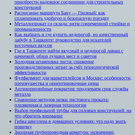
приобрести надежное соединение для строительных
конструкций
Расписание маршрута Баку — Грозный: как
спланировать удобную и безопасную поездку
Металлопрокат со склада: ритм современной стройки и
промышленности
Как выбрать и где купить недорогой, но качественный
лабубу в Ташкенте: руководство для искателей
восточных вкусов
Где в Ташкенте найти вкусный и недорогой лаваш с
начинкой: обзор лучших мест и советов
Холодная штамповка листа: снижение
производственных затрат за счёт технологической
эффективности
Фулфилмент для маркетплейсов в Москве: особенности,
преимущества и ориентировочные цены
Антикоррозийные покрытия: продлеваем срок службы
металла
Сравнение методов резки листового проката:
плазменная и лазерная технологии
Выбор профильной трубы для силовых конструкций: на
что обратить внимание
Гибка швеллера в домашних условиях: что надо знать
новичку
Запорная трубопроводная арматура: назначение,