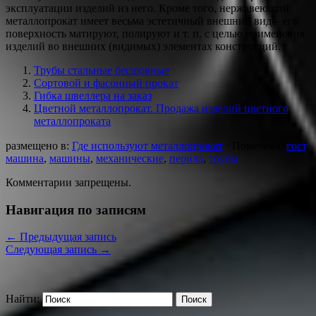
эксплуатации изделий из него. Кроме того, нержавеющий
металлопрокат имеет весьма эстетичный внешний вид – его
поверхность матируют, полируют и т. п. с целью применения
изделий во внешних (видимых) элементах конструкций.
Трубы стальные бесшовные
Сортовой и фасонный прокат
Гибка швеллера на заказ
Цветной металлопрокат. Продажа изделий цветного
металлопроката
размещено в:
Где используют металлопрокат
⋅
Помечено:
гост
,
машина
,
машины
,
механические
,
перила
,
трубы
Комментарии запрещены.
Навигация по записям
←
Предыдущая запись
Следующая запись
→
Найти: