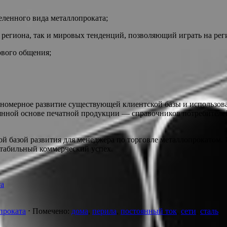
еленного вида металлопроката;
региона, так и мировых тенденций, позволяющий играть на рег
вого общения;
аномерное развитие существующей клиентской базы и использов
оянной основе печатной продукции — справочников потребителе
 базой развития для менеджера по торговле металлопрокатом. 
стабильный коммерческий успех.
та
проката
⋅
Помечено:
дома
,
перила
,
постоянный ток
,
сети
,
сталь