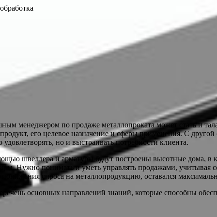
ообработка
ным менеджером по продаже металлопроката может стать и тал
 продукт, его целевое назначение и сферы применения. С друго
о удовлетворять, но и выстраивать потребности клиента.
мощью
швеллера и арматуры будут построены высотные дома, в
иры. Нужно понимать и уметь управлять продажами, учитывая се
 понижения спроса на металлопродукцию, оставался максималь
еречень основных направлений знаний, которые способны обес