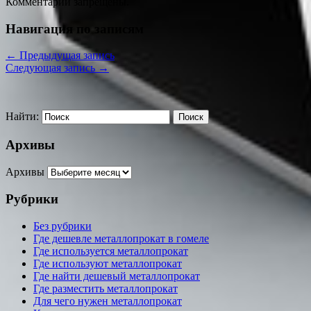
Комментарии запрещены.
Навигация по записям
←
Предыдущая запись
Следующая запись
→
Найти:
Архивы
Архивы
Рубрики
Без рубрики
Где дешевле металлопрокат в гомеле
Где используется металлопрокат
Где используют металлопрокат
Где найти дешевый металлопрокат
Где разместить металлопрокат
Для чего нужен металлопрокат