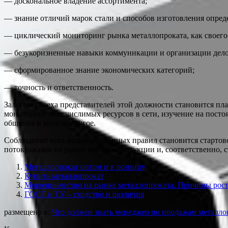
— доскональное владение ассортимента;
— знание отличий марок стали и способов изготовления опред
— циклический мониторинг рынка металлопроката, как своего 
— безукоризненные навыки коммуникации и организации дело
— сформированное знание экономических категорий;
— точность и ответственность.
Залогом успеха представителей этой должности становится пл
мониторинг неисчислимых ресурсов в сети, изучение на пост
общения и многое другое.
Соблюдение всех вышеизложенных правил становится стартовой
поток заказов на рынке металлопродукции и, соответственно, 
Металлопрокат оптом и в розницу
Купить металлопрокат
Мошенничество на рынке металлопроката. Причины рос
ГОСТ и ТУ – сходство и различия
размещено в:
Что должен знать менеджер по продажам металло