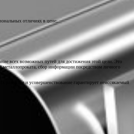
иональных отличиях в цене;
ание всех возможных путей для достижения этой цели. Это
й металлопроката, сбор информации посредством личного
Их развитие и усовершенствование гарантирует неиссякаемый