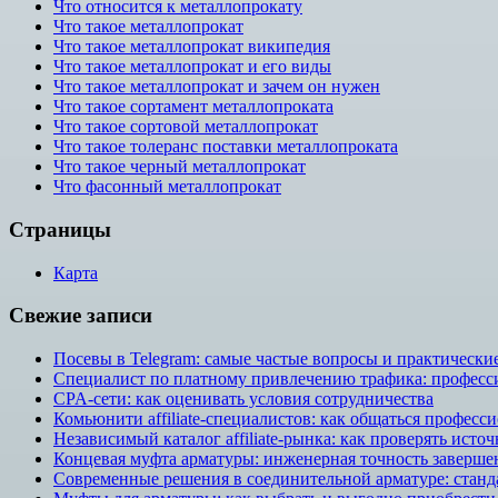
Что относится к металлопрокату
Что такое металлопрокат
Что такое металлопрокат википедия
Что такое металлопрокат и его виды
Что такое металлопрокат и зачем он нужен
Что такое сортамент металлопроката
Что такое сортовой металлопрокат
Что такое толеранс поставки металлопроката
Что такое черный металлопрокат
Что фасонный металлопрокат
Страницы
Карта
Свежие записи
Посевы в Telegram: самые частые вопросы и практическ
Специалист по платному привлечению трафика: профессия
CPA-сети: как оценивать условия сотрудничества
Комьюнити affiliate-специалистов: как общаться професс
Независимый каталог affiliate-рынка: как проверять исто
Концевая муфта арматуры: инженерная точность заверше
Современные решения в соединительной арматуре: станд