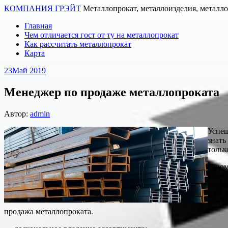
КОМПАНИЯ ГРЭЙТ
Металлопрокат, металлоизделия, металл
Главная
Чем отличается гост от ту на металлопрокат
Как рассчитать металлопрокат
Карта
23
Май 2019
Менеджер по продаже металлопроката
Автор:
admin
Успеш
знать
тольк
С по
кварт
время
Вот п
продажа металлопроката.